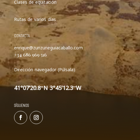
Clases de equitación
Rutas de varios días
CONTACTA
enrique@zunzuneguiacaballo.com
+34 686 969 516
Dirección navegador (Púlsala):
41°07’20.8″N 3°45’12.3″W
SÍGUENOS