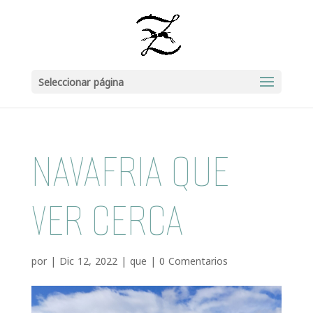
Seleccionar página
NAVAFRIA QUE
VER CERCA
por
|
Dic 12, 2022
|
que
|
0 Comentarios