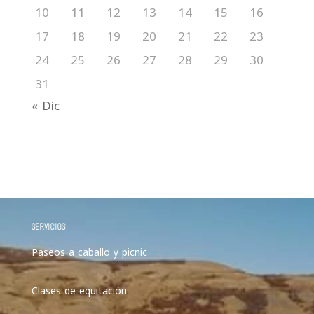
10
11
12
13
14
15
16
17
18
19
20
21
22
23
24
25
26
27
28
29
30
31
« Dic
SERVICIOS
Paseos a caballo y picnic
Clases de equitación