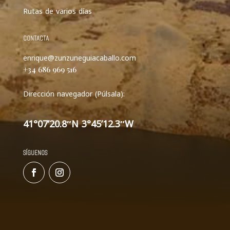
Rutas de varios días
CONTACTA
enrique@zunzuneguiacaballo.com
+34 686 969 516
Dirección navegador (Púlsala):
41°07’20.8″N 3°45’12.3″W
SÍGUENOS