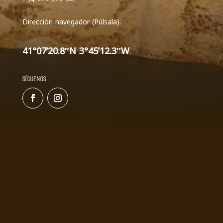
Dirección navegador (Púlsala):
41°07’20.8″N 3°45’12.3″W
SÍGUENOS